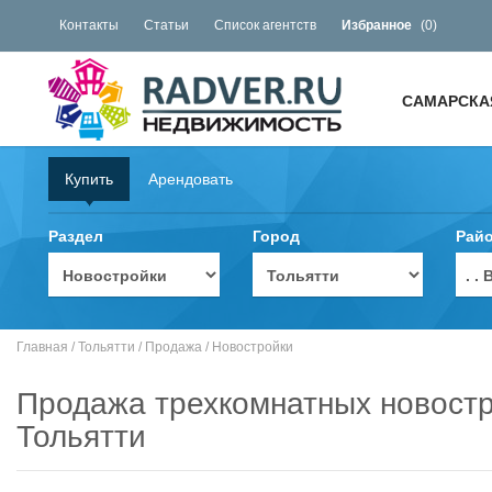
Контакты
Статьи
Список агентств
Избранное
(
0
)
САМАРСКА
Купить
Арендовать
Раздел
Город
Рай
. 
Главная
/
Тольятти
/
Продажа
/
Новостройки
Продажа трехкомнатных новост
Тольятти