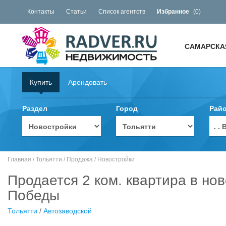
Контакты
Статьи
Список агентств
Избранное
(
0
)
САМАРСКА
Купить
Арендовать
Раздел
Город
Рай
. 
Главная
/
Тольятти
/
Продажа
/
Новостройки
Продается 2 ком. квартира в нов
Победы
Тольятти
/
Автозаводской