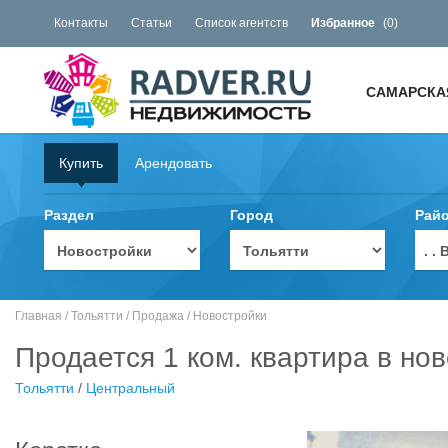
Контакты
Статьи
Список агентств
Избранное
(
0
)
САМАРСКА
Купить
Арендовать
Раздел
Город
Рай
. 
Главная
/
Тольятти
/
Продажа
/
Новостройки
Продается 1 ком. квартира в но
Тольятти
/
Центральный