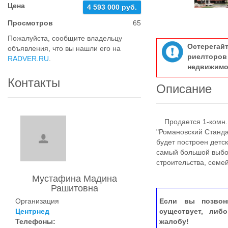
Цена
4 593 000 руб.
Просмотров
65
Пожалуйста, сообщите владельцу
Остерегай
объявления, что вы нашли его на
риелтор
RADVER.RU
.
недвижимо
Контакты
Описание
Продается 1-комн. к
"Романовский Стандар
будет построен детск
самый большой выбор
строительства, семе
Мустафина Мадина
Рашитовна
Организация
Если вы позвон
Центрнед
существует, либ
Телефоны:
жалобу!