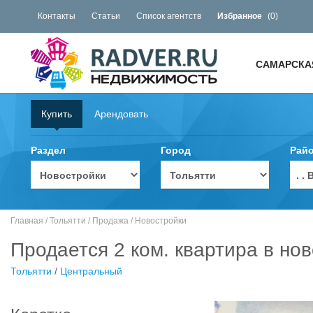
Контакты
Статьи
Список агентств
Избранное
(
0
)
САМАРСКА
Купить
Арендовать
Раздел
Город
Рай
. 
Главная
/
Тольятти
/
Продажа
/
Новостройки
Продается 2 ком. квартира в но
Тольятти
/
Центральный