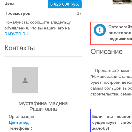
Цена
6 625 000 руб.
Просмотров
37
Пожалуйста, сообщите владельцу
Остерегай
объявления, что вы нашли его на
риелтор
RADVER.RU
.
недвижимо
Контакты
Описание
Продается 2-комн. к
"Романовский Стандар
будет построен детск
самый большой выбор
строительства, семе
Мустафина Мадина
Рашитовна
Организация
Если вы позвон
Центрнед
существует, либ
Телефоны:
жалобу!