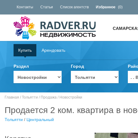
Контакты
Статьи
Список агентств
Избранное
(
0
)
САМАРСКА
Купить
Арендовать
Раздел
Город
Рай
. 
Главная
/
Тольятти
/
Продажа
/
Новостройки
Продается 2 ком. квартира в нов
Тольятти
/
Центральный