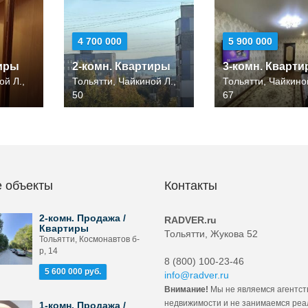
4 700 000
5 900 000
тиры
2-комн. Квартиры
3-комн. Кварт
ой Л.,
Тольятти, Чайкиной Л.,
Тольятти, Чайкиной
50
67
 объекты
Контакты
2-комн. Продажа /
RADVER.ru
Квартиры
Тольятти, Жукова 52
Тольятти, Космонавтов б-
р, 14
8 (800) 100-23-46
5 600 000 руб.
info@radver.ru
Внимание!
Мы не являемся агентст
недвижимости и не занимаемся ре
1-комн. Продажа /