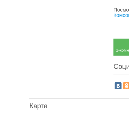
Посмо
Комсо
1-комн
Соци
Карта