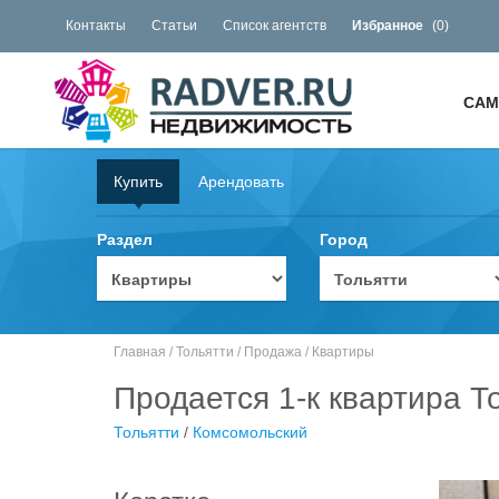
Контакты
Статьи
Список агентств
Избранное
(
0
)
САМ
Купить
Арендовать
Раздел
Город
Главная
/
Тольятти
/
Продажа
/
Квартиры
Продается 1-к квартира Т
Тольятти
/
Комсомольский