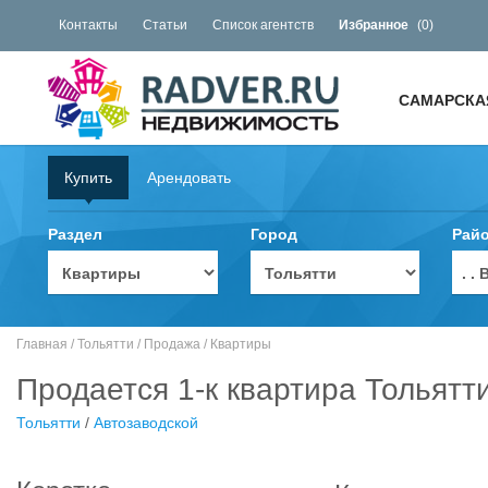
Контакты
Статьи
Список агентств
Избранное
(
0
)
САМАРСКА
Купить
Арендовать
Раздел
Город
Рай
. 
Главная
/
Тольятти
/
Продажа
/
Квартиры
Продается 1-к квартира Тольятти
Тольятти
/
Автозаводской