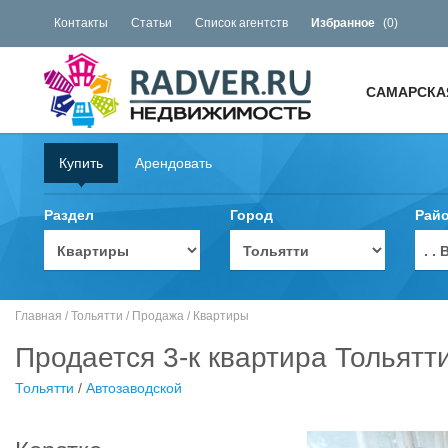
Контакты
Статьи
Список агентств
Избранное
(
0
)
САМАРСКА
Купить
Арендовать
Раздел
Город
Рай
. 
Главная
/
Тольятти
/
Продажа
/
Квартиры
Продается 3-к квартира Тольятт
Тольятти
/
Автозаводской