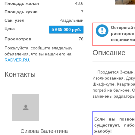
Площадь жилая
43.6
Площадь кухни
7
Сан. узел
Раздельный
Остерегай
Цена
5 665 000 руб.
риелтор
Просмотров
76
недвижимо
Пожалуйста, сообщите владельцу
Описание
объявления, что вы нашли его на
RADVER.RU
.
Продается 3-комн. к
Контакты
Изолированная, Доку
Шкаф-купе, Квартир
погреб на балконе. О
заменены радиаторы,
Если вы позвон
существует, либ
Сизова Валентина
жалобу!