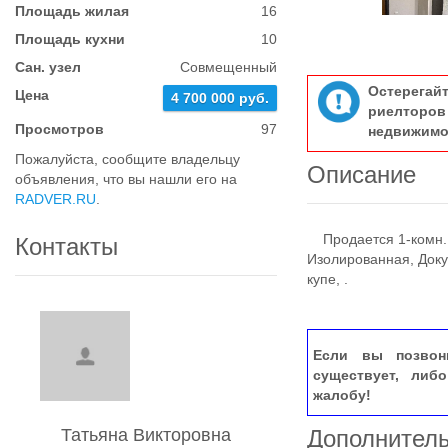
Площадь жилая
16
Площадь кухни
10
Сан. узел
Совмещенный
Остерегай
Цена
4 700 000 руб.
риелтор
Просмотров
97
недвижимо
Пожалуйста, сообщите владельцу
Описание
объявления, что вы нашли его на
RADVER.RU
.
Продается 1-комн. к
Контакты
Изолированная, Доку
купе, .
Если вы позвон
существует, либ
жалобу!
Татьяна Викторовна
Дополнител