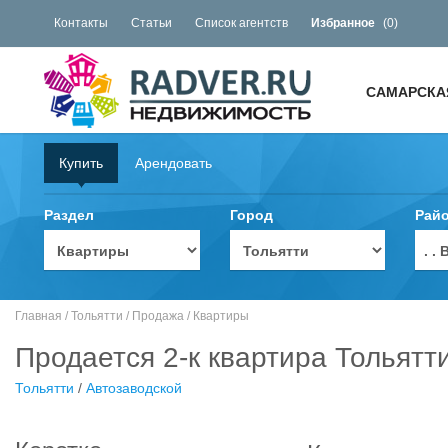
Контакты
Статьи
Список агентств
Избранное
(
0
)
САМАРСКА
Купить
Арендовать
Раздел
Город
Рай
. 
Главная
/
Тольятти
/
Продажа
/
Квартиры
Продается 2-к квартира Тольятт
Тольятти
/
Автозаводской