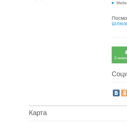
Мебе
Посмо
Шлюзо
2-комн
Соци
Карта