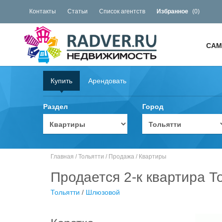
Контакты
Статьи
Список агентств
Избранное
(
0
)
САМ
Купить
Арендовать
Раздел
Город
Главная
/
Тольятти
/
Продажа
/
Квартиры
Продается 2-к квартира Т
Тольятти
/
Шлюзовой