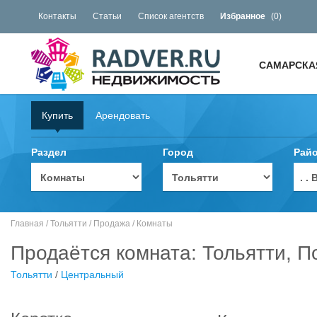
Контакты
Статьи
Список агентств
Избранное
(
0
)
САМАРСКА
Купить
Арендовать
Раздел
Город
Рай
. 
Главная
/
Тольятти
/
Продажа
/
Комнаты
Продаётся комната: Тольятти, П
Тольятти
/
Центральный