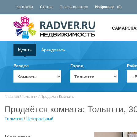
Контакты
Статьи
Список агентств
Избранное
(
0
)
САМАРСКА
Купить
Арендовать
Раздел
Город
Рай
. 
Главная
/
Тольятти
/
Продажа
/
Комнаты
Продаётся комната: Тольятти, 3
Тольятти
/
Центральный