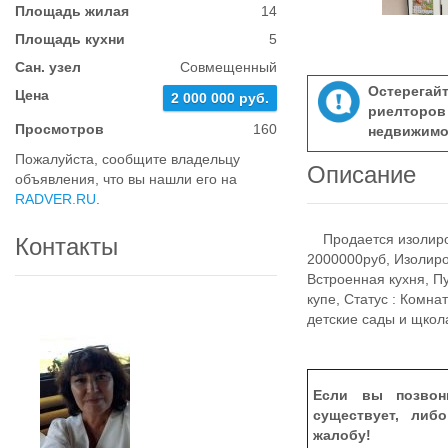
Площадь жилая
14
Площадь кухни
5
Сан. узел
Совмещенный
Остерегай
Цена
2 000 000 руб.
риелтор
Просмотров
160
недвижимо
Пожалуйста, сообщите владельцу
Описание
объявления, что вы нашли его на
RADVER.RU
.
Продается изолиров
Контакты
2000000руб, Изолиро
Встроенная кухня, П
купе, Статус : Комна
детские сады и щкол
Если вы позвон
существует, либ
жалобу!