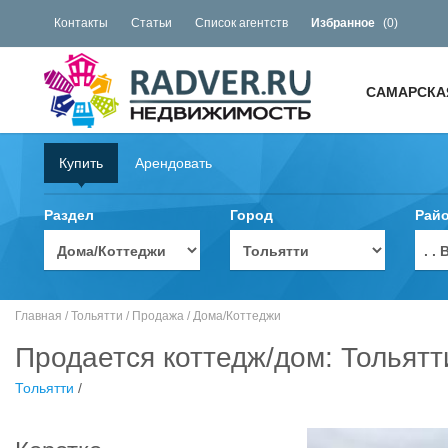
Контакты
Статьи
Список агентств
Избранное
(
0
)
САМАРСКА
Купить
Арендовать
Раздел
Город
Рай
. 
Главная
/
Тольятти
/
Продажа
/
Дома/Коттеджи
Продается коттедж/дом: Тольятт
Тольятти
/