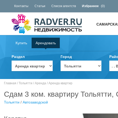
Контакты
Статьи
Список агентств
Избранное
(
0
)
САМАРСКА
Купить
Арендовать
Раздел
Город
Рай
. 
Главная
/
Тольятти
/
Аренда
/
Аренда квартир
Сдам 3 ком. квартиру Тольятти,
Тольятти
/
Автозаводской