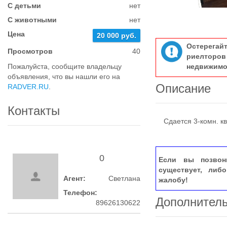
С детьми
нет
С животными
нет
Цена
20 000 руб.
Остерегай
Просмотров
40
риелтор
Пожалуйста, сообщите владельцу
недвижимо
объявления, что вы нашли его на
Описание
RADVER.RU
.
Контакты
Сдается 3-комн. кв
0
Если вы позвон
существует, либ
Агент:
Светлана
жалобу!
Телефон:
Дополнител
89626130622