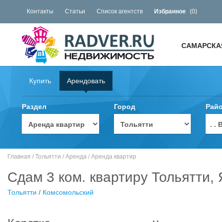
Контакты
Статьи
Список агентств
Избранное
(
0
)
САМАРСКА
Купить
Арендовать
Раздел
Город
Рай
. 
Главная
/
Тольятти
/
Аренда
/
Аренда квартир
Сдам 3 ком. квартиру Тольятти,
Тольятти
/
Комсомольский