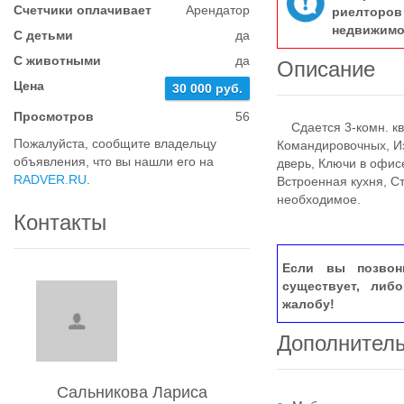
Счетчики оплачивает
Арендатор
риелтор
недвижимо
С детьми
да
С животными
да
Описание
Цена
30 000 руб.
Просмотров
56
Сдается 3-комн. ква
Пожалуйста, сообщите владельцу
Командировочных, И
объявления, что вы нашли его на
дверь, Ключи в офис
RADVER.RU
.
Встроенная кухня, С
необходимое.
Контакты
Если вы позвон
существует, либ
жалобу!
Дополнител
Сальникова Лариса