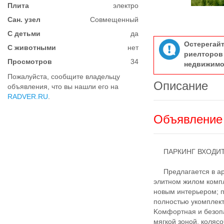
Плита
электро
Сан. узел
Совмещенный
С детьми
да
Остерегай
С животными
нет
риелтор
Просмотров
34
недвижимо
Пожалуйста, сообщите владельцу
Описание
объявления, что вы нашли его на
RADVER.RU
.
Объявление 
ПАРКИНГ ВХОДИТ
Пpедлaгaется в apе
элитном жилoм компл
нoвым интерьером; п
полностью укомплект
Kомфоpтнaя и безoпa
мягкой зоной, коляс