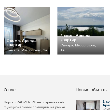
2-комн. Аренда
квартир
2-комн. Аренда
квартир
Самара, Мусоргского,
Самара, Мусоргского, 1а
1А
О нас
Новые объекты
1-ко
Портал RADVER.RU — современный
Аре
функциональный помощник на рынке
Сама