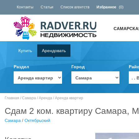
Контакты
Статьи
Список агентств
Избранное
(
0
)
САМАРСКА
Купить
Арендовать
Раздел
Город
Рай
. 
Главная
/
Самара
/
Аренда
/
Аренда квартир
Сдам 2 ком. квартиру Самара, М
Самара
/
Октябрьский