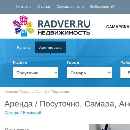
Контакты
Статьи
Список агентств
Избранное
(
0
)
САМАРСКА
Купить
Арендовать
Раздел
Город
Рай
. 
Главная
/
Самара
/
Аренда
/
Посуточно
Аренда / Посуточно, Самара, Ан
Самара
/
Волжский