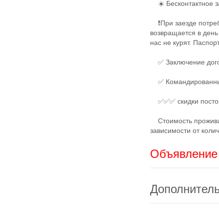
☀️ Бесконтактное з
❗️При заезде потреб
возвращается в день
нас не курят. Паспор
✅ Заключение дого
✅ Командированным 
✅✅✅ скидки постоя
Стоимость проживан
зависимости от колич
Объявление 
Дополнител