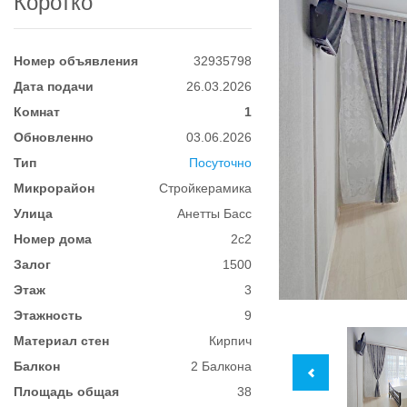
Коротко
Номер объявления
32935798
Дата подачи
26.03.2026
Комнат
1
Обновленно
03.06.2026
Тип
Посуточно
Микрорайон
Стройкерамика
Улица
Анетты Басс
Номер дома
2с2
Залог
1500
Этаж
3
Этажность
9
Материал стен
Кирпич
Балкон
2 Балкона
Площадь общая
38