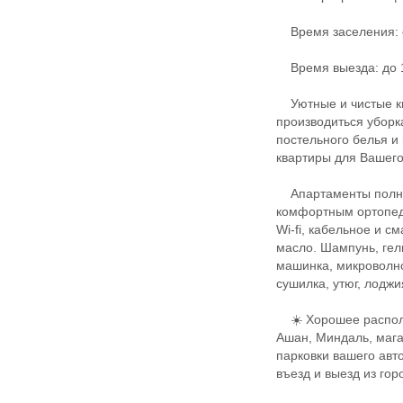
Время заселения: с
Время выезда: до 
Уютные и чистые кв
производиться убор
постельного белья и
квартиры для Вашего
Апартаменты полнос
комфортным ортопед
Wi-fi, кабельное и с
масло. Шампунь, гел
машинка, микроволнов
сушилка, утюг, лоджи
☀️ Хорошее располо
Ашан, Миндаль, мага
парковки вашего авт
въезд и выезд из гор