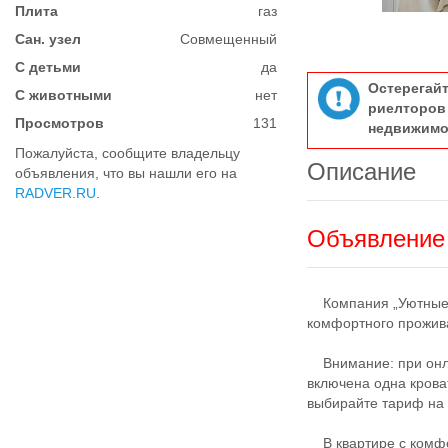
Плита
газ
Сан. узел
Совмещенный
С детьми
да
Остерегай
С животными
нет
риелтор
Просмотров
131
недвижимо
Пожалуйста, сообщите владельцу
Описание
объявления, что вы нашли его на
RADVER.RU
.
Объявление 
Компания „Уютные С
комфортного прожив
Внимание: при онлай
включена одна крова
выбирайте тариф на 
В квартире с комфо