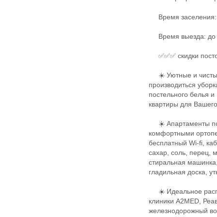
Время заселения: 
Время выезда: до 
✅✅✅ скидки посто
☀️ Уютные и чистые
производиться убор
постельного белья и
квартиры для Вашего
☀️ Апартаменты полн
комфортными ортопед
бесплатный Wi-fi, ка
сахар, соль, перец, 
стиральная машинка,
гладильная доска, ут
☀️ Идеальное распо
клиники А2МЕD, Реав
железнодорожный вок