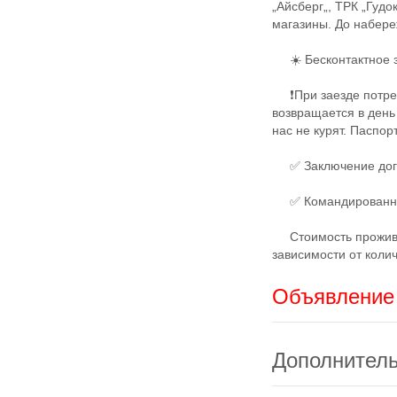
„Айсберг„, ТРК „Гуд
магазины. До набере
☀️ Бесконтактное з
❗️При заезде потреб
возвращается в день
нас не курят. Паспор
✅ Заключение дог
✅ Командированным
Стоимость проживан
зависимости от колич
Объявление 
Дополнител