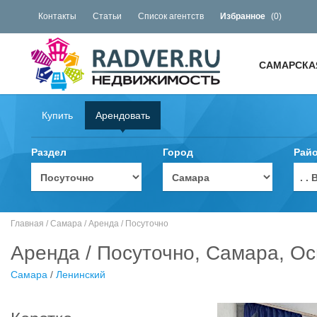
Контакты
Статьи
Список агентств
Избранное
(
0
)
САМАРСКА
Купить
Арендовать
Раздел
Город
Рай
. 
Главная
/
Самара
/
Аренда
/
Посуточно
Аренда / Посуточно, Самара, Ос
Самара
/
Ленинский