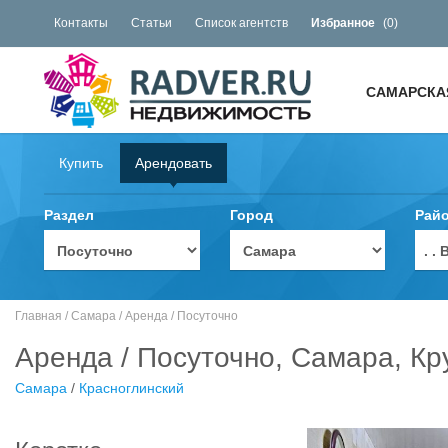
Контакты
Статьи
Список агентств
Избранное
(
0
)
САМАРСКА
Купить
Арендовать
Раздел
Город
Рай
. 
Главная
/
Самара
/
Аренда
/
Посуточно
Аренда / Посуточно, Самара, Кр
Самара
/
Красноглинский