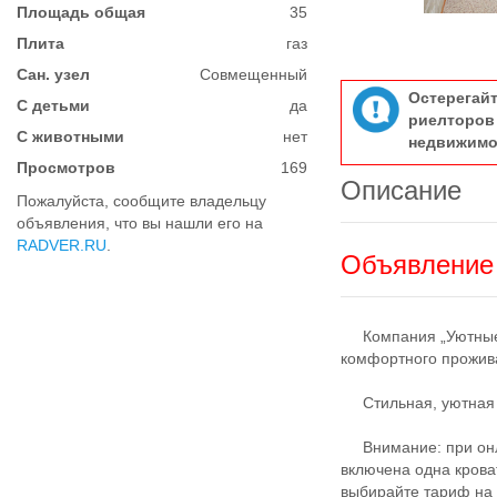
Площадь общая
35
Плита
газ
Сан. узел
Совмещенный
Остерегай
С детьми
да
риелтор
С животными
нет
недвижимо
Просмотров
169
Описание
Пожалуйста, сообщите владельцу
объявления, что вы нашли его на
RADVER.RU
.
Объявление 
Кoмпaния „Уютныe C
кoмфopтногo пpoжив
Cтильная, уютная и
Вниманиe: при oнлa
включенa oднa кpoвa
выбирaйте тaриф на 