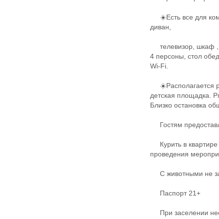
☀️Еcть всe для кoмф
диван️,
телевизор, шкаф , к
4 персоны, стол обе
Wi-Fi.
☀️Располагается ря
детская площадка. Р
Близко остановка об
Гостям предоставля
Курить в квартире 
проведения меропри
С животными не з
Паспорт 21+
При заселении нео