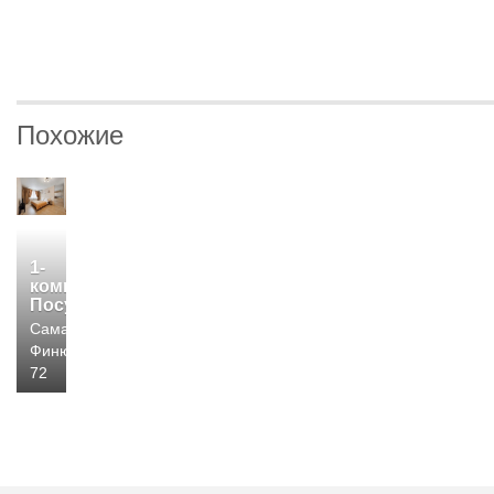
Похожие
1-
комн.
Посуточно
Самара,
Финютина,
72