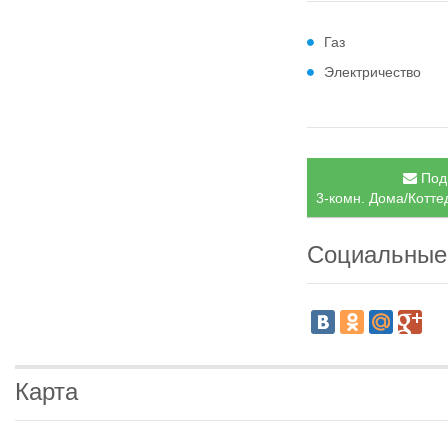
Газ
Электричество
Подп
3-комн. Дома/Котте
Социальные
Карта