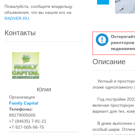
Пожалуйста, сообщите владельцу
объявления, что вы нашли его на
RADVER.RU
.
Контакты
Остерегай
риелтор
недвижимо
Описание
Уютный и просторны
этаже одноэтажного 
Юлия
Организация
Год постройки 2022
Family Capital
включая просторную
Телефоны:
вариант для тех, ком
89279005005
+7 (84635) 7-81-21
В доме выполнен св
+7-927-005-96-75
особый шарм. Отличн