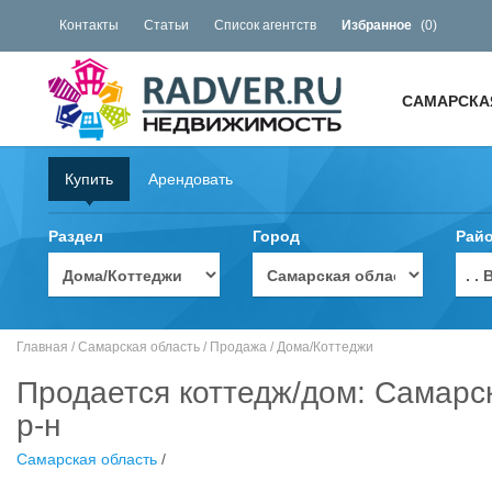
Контакты
Статьи
Список агентств
Избранное
(
0
)
САМАРСКА
Купить
Арендовать
Раздел
Город
Рай
. 
Главная
/
Самарская область
/
Продажа
/
Дома/Коттеджи
Продается коттедж/дом: Самарс
р-н
Самарская область
/