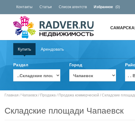
Контакты
Статьи
Список агентств
Избранное
(
0
)
САМАРСКА
Купить
Арендовать
Раздел
Город
Рай
. 
Главная
/
Чапаевск
/
Продажа
/
Продажа коммерческой
/
Складские площад
Складские площади Чапаевск